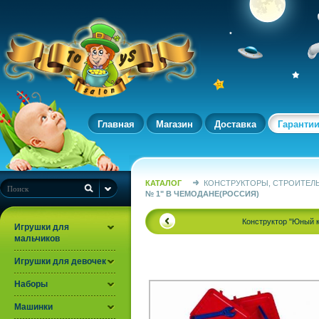
Главная
Магазин
Доставка
Гаранти
КАТАЛОГ
КОНСТРУКТОРЫ, СТРОИТЕЛ
№ 1" В ЧЕМОДАНЕ(РОССИЯ)
Конструктор "Юный к
Игрушки для
мальчиков
Игрушки для девочек
Наборы
Машинки