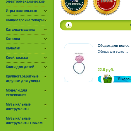
электромеханические
Игры настольные
Канцелярские товары
Каталка-машина
Каталки
Ободок для волос
Качалки
Ободок для волос....
Клей, краски
Книги для детей
22.6 руб.
Крупногабаритные
игрушки для улицы
Модели для
склеивания
Музыкальные
инструменты
Музыкальные
инструменты DoReMi