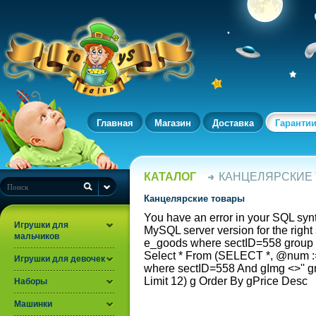
Главная
Магазин
Доставка
Гаранти
КАТАЛОГ
КАНЦЕЛЯРСКИЕ
Канцелярские товары
You have an error in your SQL syn
Игрушки для
MySQL server version for the rig
мальчиков
e_goods where sectID=558 group 
Select * From (SELECT *, @num
Игрушки для девочек
where sectID=558 And gImg <>'' 
Limit 12) g Order By gPrice Desc
Наборы
Машинки