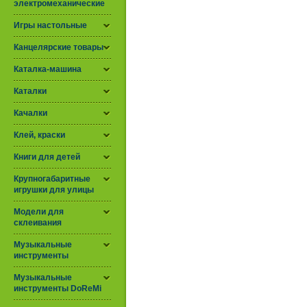
электромеханические
Игры настольные
Канцелярские товары
Каталка-машина
Каталки
Качалки
Клей, краски
Книги для детей
Крупногабаритные
игрушки для улицы
Модели для
склеивания
Музыкальные
инструменты
Музыкальные
инструменты DoReMi