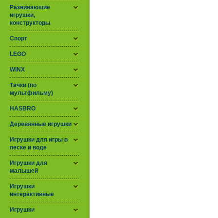
Развивающие
игрушки,
конструкторы
Спорт
LEGO
WINX
Тачки (по
мультфильму)
HASBRO
Деревянные игрушки
Игрушки для игры в
песке и воде
Игрушки для
малышей
Игрушки
интерактивные
Игрушки