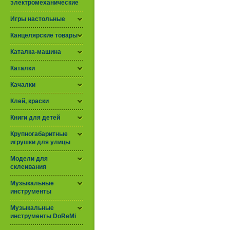
электромеханические
Игры настольные
Канцелярские товары
Каталка-машина
Каталки
Качалки
Клей, краски
Книги для детей
Крупногабаритные
игрушки для улицы
Модели для
склеивания
Музыкальные
инструменты
Музыкальные
инструменты DoReMi