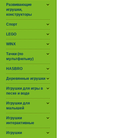
Развивающие
игрушки,
конструкторы
Спорт
LEGO
WINX
Тачки (по
мультфильму)
HASBRO
Деревянные игрушки
Игрушки для игры в
песке и воде
Игрушки для
малышей
Игрушки
интерактивные
Игрушки