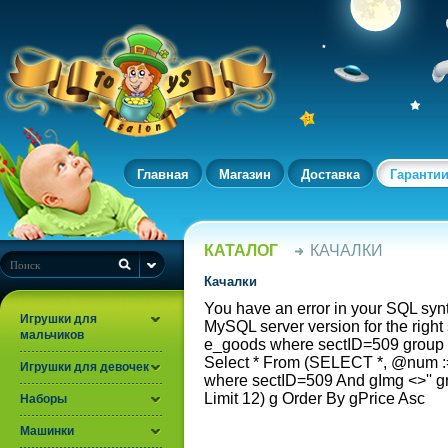
Главная
Магазин
Доставка
Гаранти
КАТАЛОГ
КАЧАЛКИ
Качалки
You have an error in your SQL syn
Игрушки для
MySQL server version for the rig
мальчиков
e_goods where sectID=509 group 
Select * From (SELECT *, @num
Игрушки для девочек
where sectID=509 And gImg <>'' 
Limit 12) g Order By gPrice Asc
Наборы
Машинки