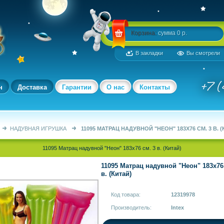
Корзина:
сумма 0 р.
В закладки
Вы смотрели
н
Доставка
Гарантии
О нас
Контакты
НАДУВНАЯ ИГРУШКА
11095 МАТРАЦ НАДУВНОЙ "НЕОН" 183Х76 СМ. 3 В. (
11095 Матрац надувной "Неон" 183х76 см. 3 в. (Китай)
11095 Матрац надувной "Неон" 183х76
в. (Китай)
Код товара:
12319978
Производитель:
Intex