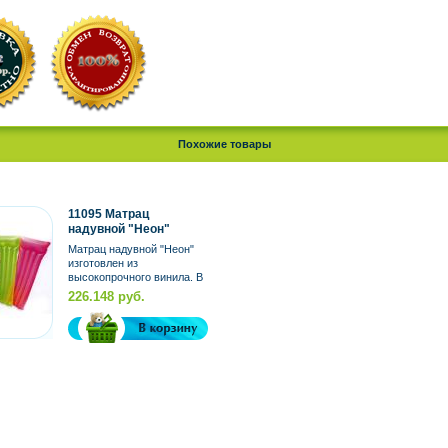
Похожие товары
11095 Матрац
надувной "Неон"
183х76 см. 3 в. (Китай)
Матрац надувной "Неон"
изготовлен из
высокопрочного винила. В
матрасе две воздушные
226.148 руб.
камеры, которые не...