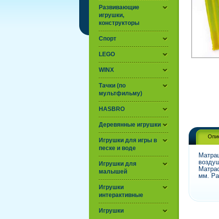
Развивающие
игрушки,
конструкторы
Спорт
LEGO
WINX
Тачки (по
мультфильму)
HASBRO
Деревянные игрушки
Опи
Игрушки для игры в
песке и воде
Матрац
воздуш
Игрушки для
Матрас
малышей
мм. Ра
Игрушки
интерактивные
Игрушки