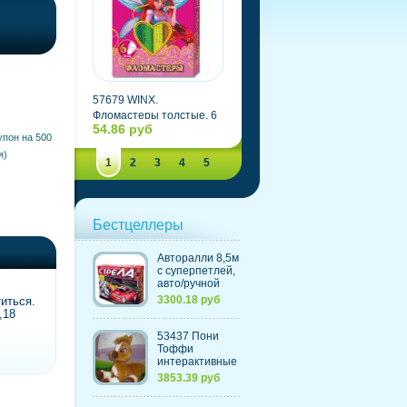
57679 WINX.
WINX. Картон цветной
Фломастеры толстые, 6
флюоресцентный,
54.86 руб
136.63 руб
цветов, в картонной
металлизированный, А4
упон на 500
упаковке Jumbo
20 листов, 20 цветов
я)
1
2
3
4
5
Бестцеллеры
Авторалли 8,5м
c суперпетлей,
авто/ручной
контроль
3300.18 руб
иться.
скорости,
,18
счетчик кругов
(220V) (Китай)
53437 Пони
Тоффи
интерактивные
(с морковкой и
3853.39 руб
щеткой)