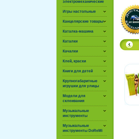
электромеханические
Игры настольные
Канцелярские товары
Каталка-машина
Каталки
Качалки
Клей, краски
Книги для детей
Крупногабаритные
игрушки для улицы
Модели для
склеивания
Музыкальные
инструменты
Музыкальные
инструменты DoReMi