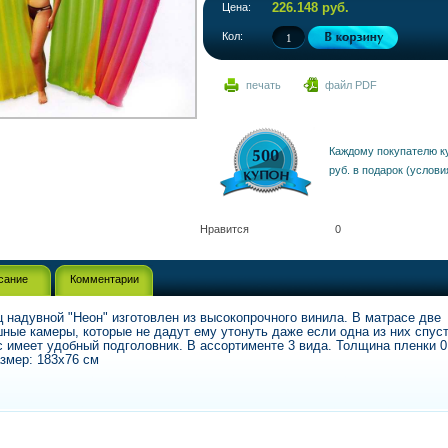
226.148 руб.
Цена:
Кол:
печать
файл PDF
Каждому покупателю к
руб. в подарок (услови
Нравится
0
сание
Комментарии
 надувной "Неон" изготовлен из высокопрочного винила. В матрасе две
ные камеры, которые не дадут ему утонуть даже если одна из них спуст
 имеет удобный подголовник. В ассортименте 3 вида. Толщина пленки 0
змер: 183х76 см