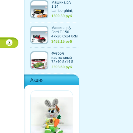
Машина р/у
1:14
Lamborghini,
30,7х13,6х8,5см
1300.39 руб
Машина р/у
Ford F-150
47х26,6х24,8см
с
3452.15 руб
аккумулятором,
4 цвета
Футбол
настольный
72х40,5х14,5
см, из
2393.69 руб
пластмассы+элементы
из металла
Акция