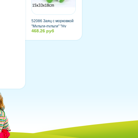
52086 Заяц с морковкой
"Мульти-пульти" "Ну
468.26 руб
погоди" озвученный,
русский чип, 33 см, в
пакете