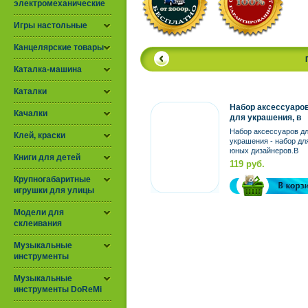
электромеханические
Игры настольные
Канцелярские товары
Каталка-машина
Каталки
Набор аксессуаро
Качалки
для украшения, в
сумке
Набор аксессуаров д
Клей, краски
украшения - набор дл
юных дизайнеров.В
Книги для детей
наборе: сумка и мате
119 руб.
для её украшения. ...
Крупногабаритные
игрушки для улицы
Модели для
склеивания
Музыкальные
инструменты
Музыкальные
инструменты DoReMi