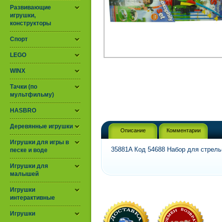
Развивающие
игрушки,
конструкторы
Спорт
LEGO
WINX
Тачки (по
мультфильму)
HASBRO
Деревянные игрушки
Описание
Комментарии
Игрушки для игры в
35881A Код 54688 Набор для стрель
песке и воде
Игрушки для
малышей
Игрушки
интерактивные
Игрушки