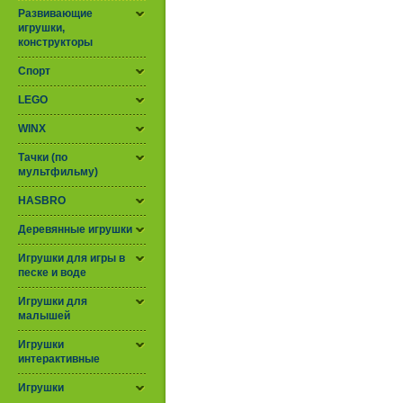
Развивающие
игрушки,
конструкторы
Спорт
LEGO
WINX
Тачки (по
мультфильму)
HASBRO
Деревянные игрушки
Игрушки для игры в
песке и воде
Игрушки для
малышей
Игрушки
интерактивные
Игрушки