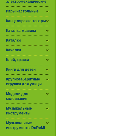
электромеханические
Игры настольные
Канцелярские товары
Каталка-машина
Каталки
Качалки
Клей, краски
Книги для детей
Крупногабаритные
игрушки для улицы
Модели для
склеивания
Музыкальные
инструменты
Музыкальные
инструменты DoReMi