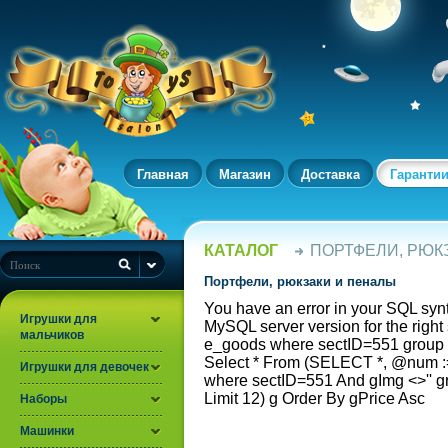
Главная
Магазин
Доставка
Гаранти
КАТАЛОГ
ПОРТФЕЛИ, РЮК
Портфели, рюкзаки и пеналы
You have an error in your SQL syn
Игрушки для
MySQL server version for the rig
мальчиков
e_goods where sectID=551 group 
Select * From (SELECT *, @num
Игрушки для девочек
where sectID=551 And gImg <>'' 
Limit 12) g Order By gPrice Asc
Наборы
Машинки