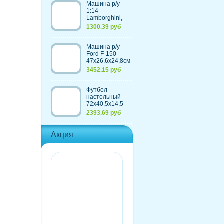
Машина р/у
1:14
Lamborghini,
30,7х13,6х8,5см
1300.39 руб
Машина р/у
Ford F-150
47х26,6х24,8см
с
3452.15 руб
аккумулятором,
4 цвета
Футбол
настольный
72х40,5х14,5
см, из
2393.69 руб
пластмассы+элементы
из металла
Акция