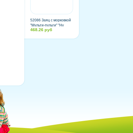
52086 Заяц с морковкой
"Мульти-пульти" "Ну
468.26 руб
погоди" озвученный,
русский чип, 33 см, в
пакете