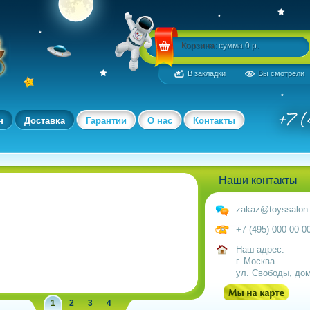
Корзина:
сумма 0 р.
В закладки
Вы смотрели
н
Доставка
Гарантии
О нас
Контакты
Наши контакты
zakaz@toyssalon.
+7 (495) 000-00-0
Наш адрес:
г. Москва
ул. Свободы, дом
1
2
3
4