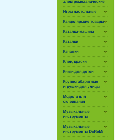
электромеханические
Игры настольные
Канцелярские товары
Каталка-машина
Каталки
Качалки
Клей, краски
Книги для детей
Крупногабаритные
игрушки для улицы
Модели для
склеивания
Музыкальные
инструменты
Музыкальные
инструменты DoReMi