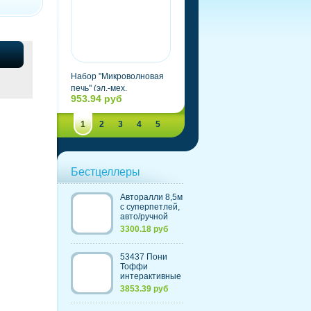
Набор "Микроволновая
Набор посуды "Кружки -
печь" (эл.-мех.
подружки" 4 предмета: 2
953.94 руб
50.05 руб
25х15х17см (Китай)
чашки и 2 блюдца
(Россия)
1
2
3
4
5
Бестцеллеры
Авторалли 8,5м
c суперпетлей,
авто/ручной
контроль
3300.18 руб
скорости,
счетчик кругов
(220V) (Китай)
53437 Пони
Тоффи
интерактивные
(с морковкой и
3853.39 руб
щеткой)