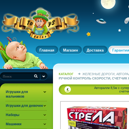
Главная
Магазин
Доставка
Гаранти
КАТАЛОГ
ЖЕЛЕЗНЫЕ ДОРОГИ, АВТОРА
РУЧНОЙ КОНТРОЛЬ СКОРОСТИ, СЧЕТЧИК КР
Авторалли 8,5м c супер
счетчи
Игрушки для
мальчиков
Игрушки для девочек
Наборы
Машинки