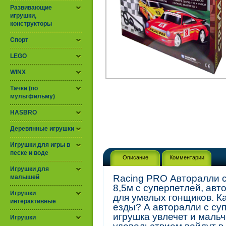
Развивающие
игрушки,
конструкторы
Спорт
LEGO
WINX
Тачки (по
мультфильму)
HASBRO
Деревянные игрушки
Игрушки для игры в
песке и воде
Описание
Комментарии
Игрушки для
Racing PRO Авторалли с
малышей
8,5м c суперпетлей, авто
Игрушки
для умелых гонщиков. К
интерактивные
езды? А авторалли с суп
игрушка увлечет и мальч
Игрушки