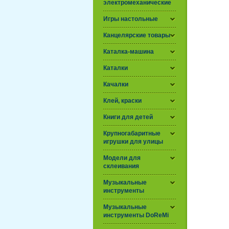
электромеханические
Игры настольные
Канцелярские товары
Каталка-машина
Каталки
Качалки
Клей, краски
Книги для детей
Крупногабаритные
игрушки для улицы
Модели для
склеивания
Музыкальные
инструменты
Музыкальные
инструменты DoReMi