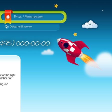
Вход:
/
Регистрация
Обратный звонок
for the right
mber ' at
g <>''