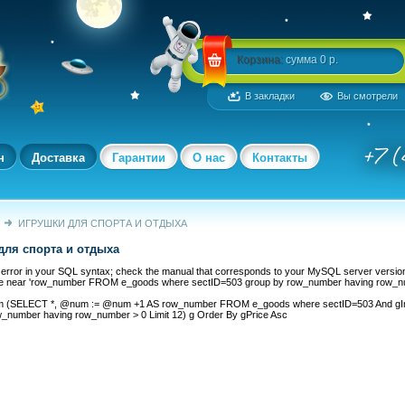
Корзина:
сумма 0 р.
В закладки
Вы смотрели
н
Доставка
Гарантии
О нас
Контакты
ИГРУШКИ ДЛЯ СПОРТА И ОТДЫХА
для спорта и отдыха
error in your SQL syntax; check the manual that corresponds to your MySQL server version 
se near 'row_number FROM e_goods where sectID=503 group by row_number having row_nu
om (SELECT *, @num := @num +1 AS row_number FROM e_goods where sectID=503 And gIm
w_number having row_number > 0 Limit 12) g Order By gPrice Asc