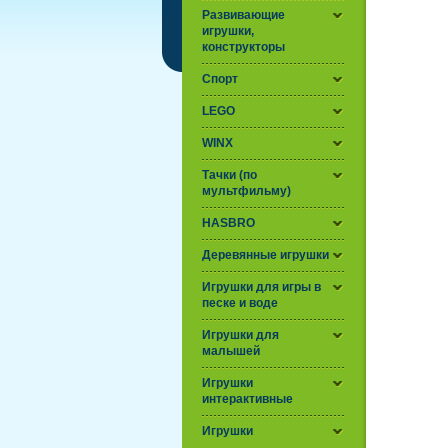
Развивающие
игрушки,
конструкторы
Спорт
LEGO
WINX
Тачки (по
мультфильму)
HASBRO
Деревянные игрушки
Игрушки для игры в
песке и воде
Игрушки для
малышей
Игрушки
интерактивные
Игрушки