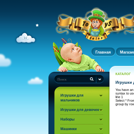
Главная
Магази
КАТАЛОГ
Игрушки 
You have an 
syntax to u
Игрушки для
line 1
мальчиков
Select * Fr
group by ro
Игрушки для девочек
Наборы
Машинки