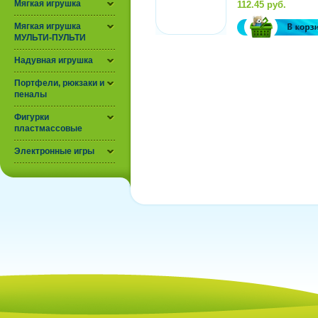
ребенку. Так как это
Мягкая игрушка
112.45 руб.
рамка-вкладыш и пазл
Мягкая игрушка
МУЛЬТИ-ПУЛЬТИ
Надувная игрушка
Портфели, рюкзаки и
пеналы
Фигурки
пластмассовые
Электронные игры