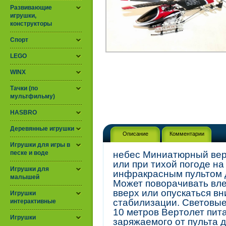
Развивающие
игрушки,
конструкторы
Спорт
LEGO
WINX
Тачки (по
мультфильму)
HASBRO
Деревянные игрушки
Описание
Комментарии
Игрушки для игры в
песке и воде
небес Миниатюрный вер
или при тихой погоде на
Игрушки для
инфракрасным пультом 
малышей
Может поворачивать вле
вверх или опускаться в
Игрушки
стабилизации. Световые
интерактивные
10 метров Вертолет пита
Игрушки
заряжаемого от пульта 