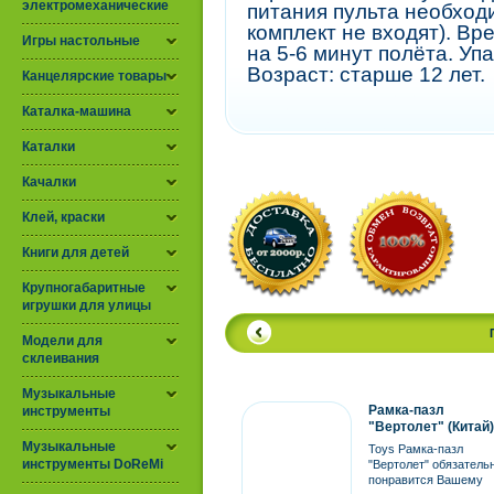
электромеханические
питания пульта необходи
комплект не входят). Вр
Игры настольные
на 5-6 минут полёта. Упа
Возраст: старше 12 лет.
Канцелярские товары
Каталка-машина
Каталки
Качалки
Клей, краски
Книги для детей
Крупногабаритные
игрушки для улицы
Модели для
склеивания
Музыкальные
Рамка-пазл
инструменты
"Вертолет" (Китай)
Музыкальные
Toys Рамка-пазл
инструменты DoReMi
"Вертолет" обязатель
понравится Вашему