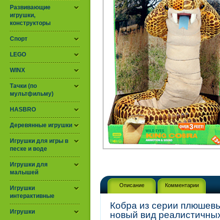
Развивающие
игрушки,
конструкторы
Спорт
LEGO
WINX
Тачки (по
мультфильму)
HASBRO
Деревянные игрушки
Игрушки для игры в
песке и воде
Игрушки для
малышей
Описание
Комментарии
Игрушки
интерактивные
Кобра из серии плюшевых
Игрушки
новый вид реалистичных