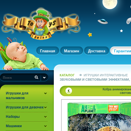
Главная
Магазин
Доставка
Гаранти
КАТАЛОГ
ИГРУШКИ ИНТЕРАКТИВНЫЕ
ЗВУКОВЫМИ И СВЕТОВЫМИ ЭФФЕКТАМИ, 
Кобра анимированн
светов
Игрушки для
мальчиков
Игрушки для девочек
Наборы
Машинки