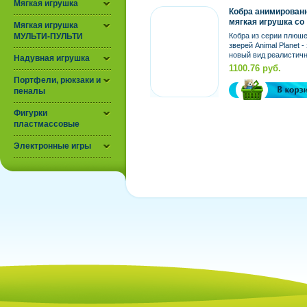
Мягкая игрушка
Кобра анимирован
мягкая игрушка со
Мягкая игрушка
звуковыми и
МУЛЬТИ-ПУЛЬТИ
Кобра из серии плюш
световыми
зверей Animal Planet -
эффектами, 101 с
новый вид реалистич
Надувная игрушка
мягких игрушек не
1100.76 руб.
похожих на другие....
Портфели, рюкзаки и
пеналы
Фигурки
пластмассовые
Электронные игры