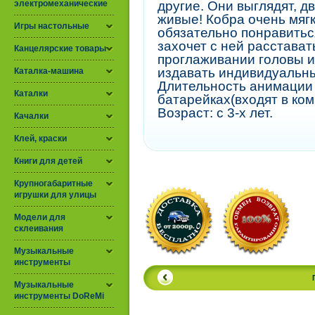
электромеханические
другие. Они выглядят, д
живые! Кобра очень мягк
Игры настольные
обязательно понравитьс
захочет с ней расстават
Канцелярские товары
проглаживании головы и
издавать индивидуальный
Каталка-машина
Длительность анимации 
Каталки
батарейках(входят в ком
Возраст: с 3-х лет.
Качалки
Клей, краски
Книги для детей
Крупногабаритные
игрушки для улицы
Модели для
склеивания
Музыкальные
инструменты
Музыкальные
инструменты DoReMi