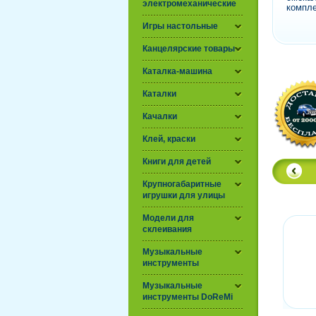
электромеханические
компле
Игры настольные
Канцелярские товары
Каталка-машина
Каталки
Качалки
Клей, краски
Книги для детей
Крупногабаритные
игрушки для улицы
Модели для
склеивания
Музыкальные
инструменты
Музыкальные
инструменты DoReMi