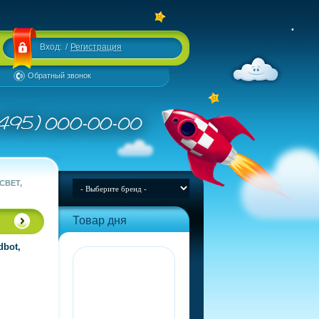
Вход:
/
Регистрация
Обратный звонок
СВЕТ,
Товар дня
dbot,