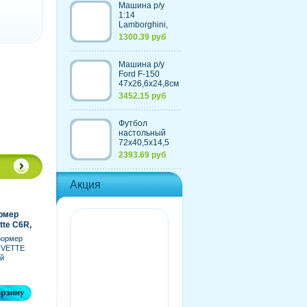
Машина р/у
1:14
Lamborghini,
30,7х13,6х8,5см
1300.39 руб
Машина р/у
Ford F-150
47х26,6х24,8см
с
3452.15 руб
аккумулятором,
4 цвета
Футбол
настольный
72х40,5х14,5
см, из
2393.69 руб
пластмассы+элементы
из металла
Акция
рмер
tte C6R,
й)
формер
VETTE
ый
ебенку.
табе