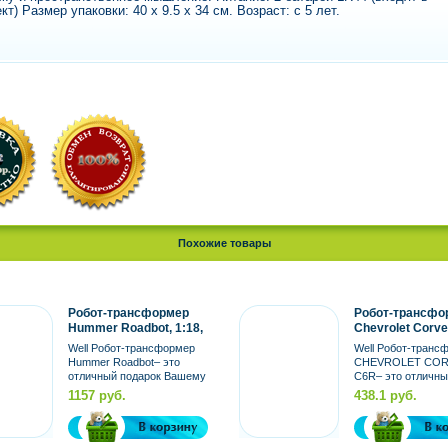
кт) Размер упаковки: 40 x 9.5 x 34 см. Возраст: с 5 лет.
Похожие товары
Робот-трансформер
Робот-трансфо
Hummer Roadbot, 1:18,
Chevrolet Corve
свет, звук (Китай)
1:32, свет (Кита
Well Робот-трансформер
Well Робот-транс
Hummer Roadbot– это
CHEVROLET COR
отличный подарок Вашему
C6R– это отличн
ребенку. Выполнен в
подарок Вашему р
1157 руб.
438.1 руб.
масштабе 1:18. Со...
Выполнен в масш
1:32. Со...