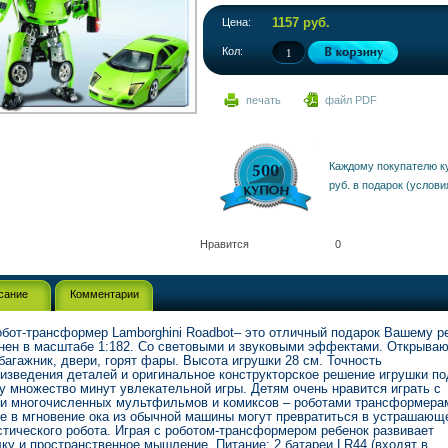
1157 руб.
Цена:
Кол:
печать
файл PDF
Каждому покупателю к
руб. в подарок (услови
Нравится
0
сание
Комментарии
обот-трансформер Lamborghini Roadbot– это отличный подарок Вашему р
ен в масштабе 1:182. Со световыми и звуковыми эффектами. Открыва
 багажник, двери, горят фары. Высота игрушки 28 см. Точность
изведения деталей и оригинальное конструкторское решение игрушки по
у множество минут увлекательной игры. Детям очень нравится играть с
и многочисленных мультфильмов и комиксов – роботами трансформера
е в мгновение ока из обычной машины могут превратиться в устрашающ
тического робота. Играя с роботом-трансформером ребенок развивает
ку и пространственное мышление. Питание: 2 батареи LR44 (входят в