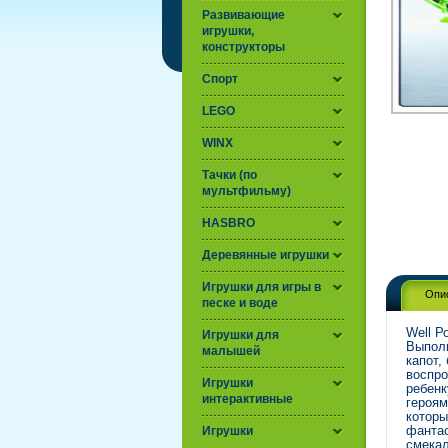
Развивающие
игрушки,
конструкторы
Спорт
LEGO
WINX
Тачки (по
мультфильму)
HASBRO
Деревянные игрушки
Игрушки для игры в
Опи
песке и воде
Well Р
Игрушки для
Выполн
малышей
капот,
воспро
Игрушки
ребенк
интерактивные
героям
которы
фантас
Игрушки
смекал