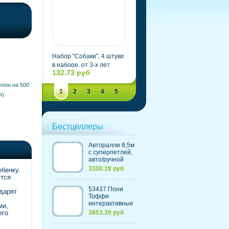
Набор "Собаки", 4 штуки
Набор "Сумка юного
в наборе, от 3-х лет
садовода"
132.73 руб
876.343 руб
упон на 500
1
2
3
4
5
я)
Бестцеллеры
Авторалли 8,5м
c суперпетлей,
авто/ручной
контроль
3300.18 руб
ебенку.
скорости,
ются
счетчик кругов
(220V) (Китай)
53437 Пони
дарят
Тоффи
интерактивные
ми,
(с морковкой и
его
3853.39 руб
щеткой)