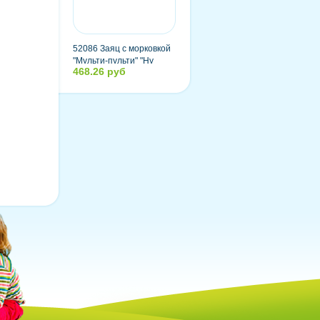
52086 Заяц с морковкой
"Мульти-пульти" "Ну
468.26 руб
погоди" озвученный,
русский чип, 33 см, в
пакете