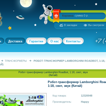
Корзина:
сумма 0 р.
В закладки
Вы смотрели
н
Доставка
Гарантии
О нас
Контакты
ТРАНСФОРМЕРЫ
РОБОТ-ТРАНСФОРМЕР LAMBORGHINI ROADBOT, 1:18, 
АЙ)
Робот-трансформер Lamborghini Roadbot, 1:18, свет, звук
(Китай)
Робот-трансформер Lamborghini Roa
1:18, свет, звук (Китай)
Код товара:
12320048
Производитель:
Happy