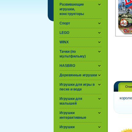
Развивающие
игрушки,
конструкторы
Спорт
LEGO
WINX
Тачки (по
мультфильму)
HASBRO
Деревянные игрушки
Игрушки для игры в
Опи
песке и воде
короле
Игрушки для
малышей
Игрушки
интерактивные
Игрушки