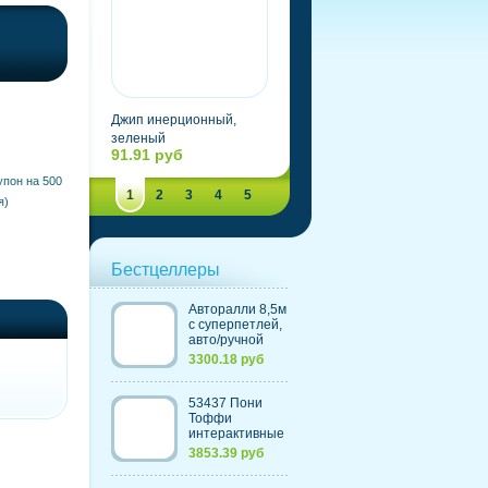
Джип инерционный,
Машина самосвал
зеленый
(41х14х18,5см)
91.91 руб
1035.24 руб
упон на 500
1
2
3
4
5
я)
Бестцеллеры
Авторалли 8,5м
c суперпетлей,
авто/ручной
контроль
3300.18 руб
скорости,
счетчик кругов
(220V) (Китай)
53437 Пони
Тоффи
интерактивные
(с морковкой и
3853.39 руб
щеткой)