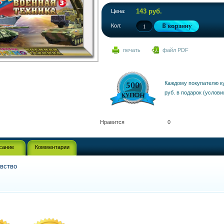
143 руб.
Цена:
Кол:
печать
файл PDF
Каждому покупателю к
руб. в подарок (услови
Нравится
0
сание
Комментарии
вство