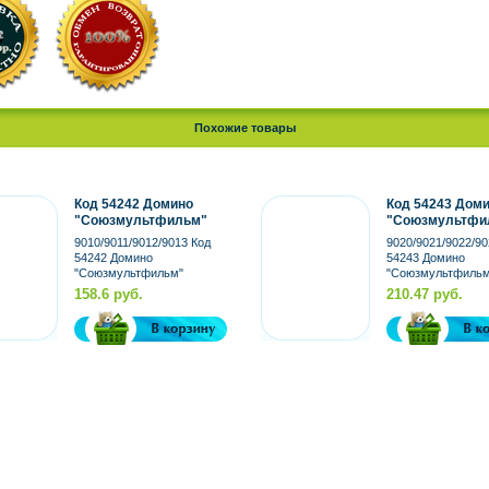
Похожие товары
Код 54242 Домино
Код 54243 Дом
"Союзмультфильм"
"Союзмультфи
среднее деревянное в
MAXI деревянно
9010/9011/9012/9013 Код
9020/9021/9022/90
ассортименте, 4 вида
ассортименте, 
54242 Домино
54243 Домино
"Союзмультфильм"
"Союзмультфильм
среднее деревянное в
деревянное, в
158.6 руб.
210.47 руб.
ассортименте, 4 вида
ассортименте, 4 
Производитель: ...
Производитель: A