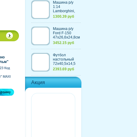
Машина р/у
1:14
Lamborghini,
30,7х13,6х8,5см
1300.39 руб
Машина р/у
Ford F-150
47х26,6х24,8см
с
3452.15 руб
аккумулятором,
4 цвета
Футбол
ино
настольный
льм"
72х40,5х14,5
е, в
см, из
23 Код
2393.69 руб
4 вида
пластмассы+элементы
из металла
" MAXI
Акция
вида
DEX...