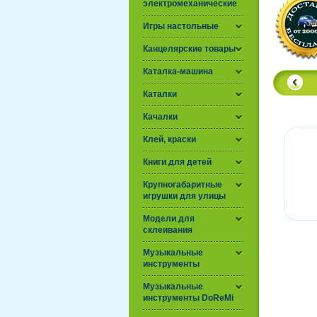
электромеханические
Игры настольные
Канцелярские товары
Каталка-машина
Каталки
Качалки
Клей, краски
Книги для детей
Крупногабаритные
игрушки для улицы
Модели для
склеивания
Музыкальные
инструменты
Музыкальные
инструменты DoReMi