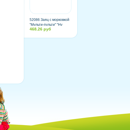
52086 Заяц с морковкой
"Мульти-пульти" "Ну
468.26 руб
погоди" озвученный,
русский чип, 33 см, в
пакете