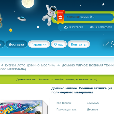
Корзина:
сумма 0 р.
В закладки
Вы смотрели
н
Доставка
Гарантии
О нас
Контакты
КУБИКИ, ЛОТО, ДОМИНО, МОЗАИКА
ДОМИНО МЯГКОЕ. ВОЕННАЯ ТЕХНИК
ОГО МАТЕРИАЛА)
Домино мягкое. Военная техника (из полимерного материала)
Домино мягкое. Военная техника (из
полимерного материала)
Код товара:
12323929
Производитель:
Десятое