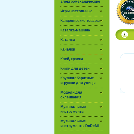
электромеханические
Игры настольные
Канцелярские товары
Каталка-машина
Каталки
Качалки
Клей, краски
Книги для детей
Крупногабаритные
игрушки для улицы
Модели для
склеивания
Музыкальные
инструменты
Музыкальные
инструменты DoReMi