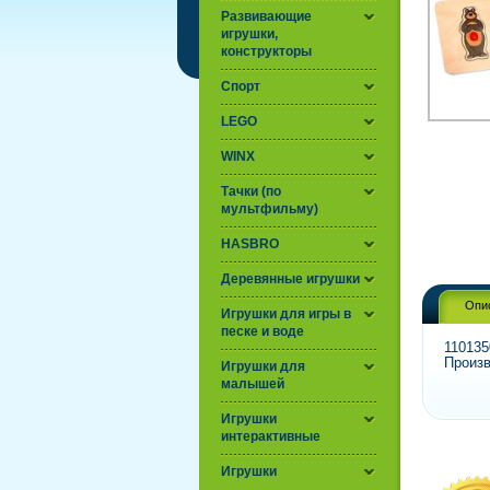
Развивающие
игрушки,
конструкторы
Спорт
LEGO
WINX
Тачки (по
мультфильму)
HASBRO
Деревянные игрушки
Опи
Игрушки для игры в
песке и воде
110135
Произв
Игрушки для
малышей
Игрушки
интерактивные
Игрушки