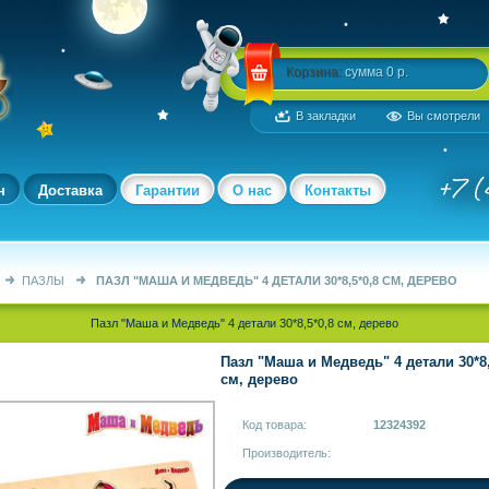
Корзина:
сумма 0 р.
В закладки
Вы смотрели
н
Доставка
Гарантии
О нас
Контакты
ПАЗЛЫ
ПАЗЛ "МАША И МЕДВЕДЬ" 4 ДЕТАЛИ 30*8,5*0,8 СМ, ДЕРЕВО
Пазл "Маша и Медведь" 4 детали 30*8,5*0,8 см, дерево
Пазл "Маша и Медведь" 4 детали 30*8,
см, дерево
Код товара:
12324392
Производитель: