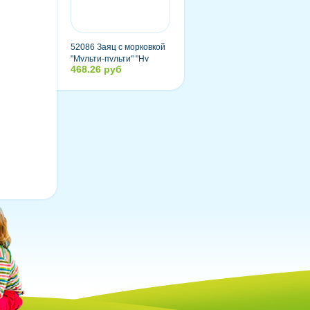
52086 Заяц с морковкой
"Мульти-пульти" "Ну
468.26 руб
погоди" озвученный,
русский чип, 33 см, в
пакете