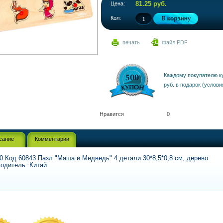
81.25 руб.
Цена:
Кол:
печать
файл PDF
Каждому покупателю к
руб. в подарок (услови
Нравится
0
сание
Комментарии
0 Код 60843 Пазл "Маша и Медведь" 4 детали 30*8,5*0,8 см, дерево
одитель: Китай