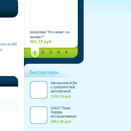
Шнуровка "Кто живет на
Шнуровка "Одень
ферме?"
Максимку"
301.73 руб
243.243 руб
упон на 500
я)
1
2
3
4
5
Бестцеллеры
Авторалли 8,5м
c суперпетлей,
авто/ручной
контроль
3300.18 руб
скорости,
счетчик кругов
(220V) (Китай)
53437 Пони
Тоффи
интерактивные
(с морковкой и
3853.39 руб
щеткой)