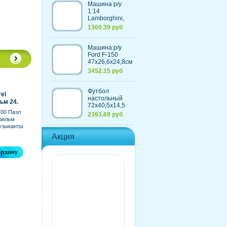
Машина р/у
1:14
Lamborghini,
30,7х13,6х8,5см
1300.39 руб
Машина р/у
Ford F-150
47х26,6х24,8см
с
3452.15 руб
аккумулятором,
4 цвета
Футбол
el
настольный
м 24.
72х40,5х14,5
700 Пазл
см, из
2393.69 руб
фильм
пластмассы+элементы
узыканты
из металла
rel...
Акция