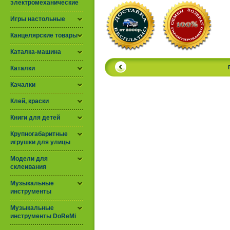
электромеханические
Игры настольные
Канцелярские товары
Каталка-машина
Каталки
Качалки
Клей, краски
Книги для детей
Крупногабаритные
игрушки для улицы
Модели для
склеивания
Музыкальные
инструменты
Музыкальные
инструменты DoReMi