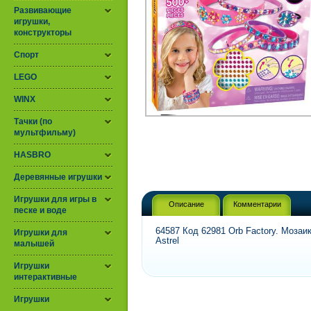
Развивающие
игрушки,
конструкторы
Спорт
LEGO
WINX
Тачки (по
мультфильму)
HASBRO
Деревянные игрушки
Игрушки для игры в
Описание
Комментарии
песке и воде
64587 Код 62981 Orb Factory. Моза
Игрушки для
Astrel
малышей
Игрушки
интерактивные
Игрушки