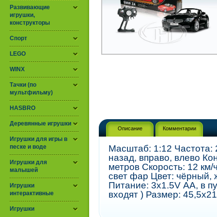
Развивающие
игрушки,
конструкторы
Спорт
LEGO
WINX
Тачки (по
мультфильму)
HASBRO
Деревянные игрушки
Описание
Комментарии
Игрушки для игры в
песке и воде
Масштаб: 1:12 Частота:
назад, вправо, влево Ко
Игрушки для
метров Скорость: 12 км/
малышей
свет фар Цвет: чёрный,
Питание: 3x1.5V АА, в пу
Игрушки
входят ) Размер: 45,5х21
интерактивные
Игрушки