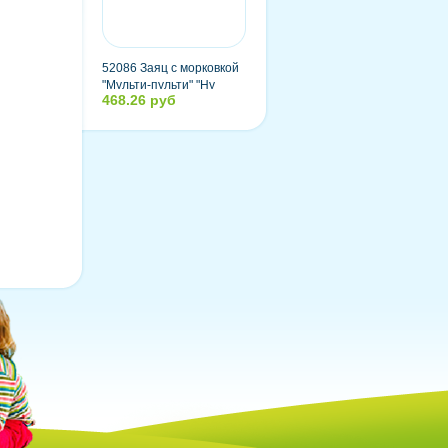
52086 Заяц с морковкой
"Мульти-пульти" "Ну
468.26 руб
погоди" озвученный,
русский чип, 33 см, в
пакете