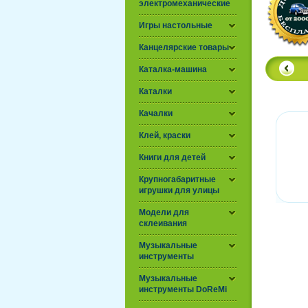
электромеханические
Игры настольные
Канцелярские товары
Каталка-машина
Каталки
Качалки
Клей, краски
Книги для детей
Крупногабаритные
игрушки для улицы
Модели для
склеивания
Музыкальные
инструменты
Музыкальные
инструменты DoReMi