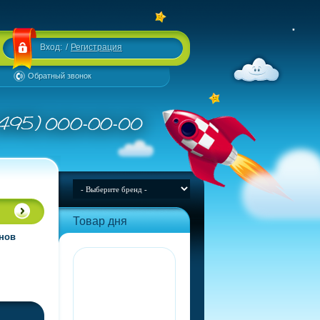
Вход:
/
Регистрация
Обратный звонок
Товар дня
анов