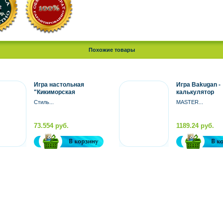
Похожие товары
Игра настольная
Игра Bakugan -
"Кикиморская
калькулятор
слободка"
(GAUNTLET)
Стиль...
MASTER...
73.554 руб.
1189.24 руб.