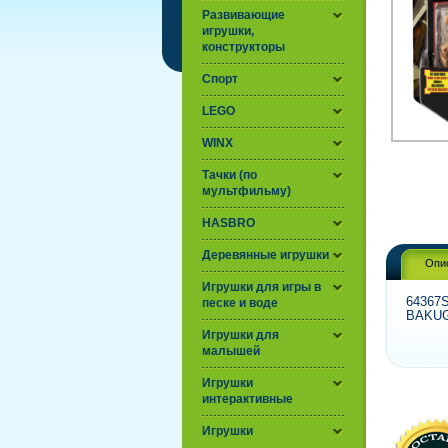
Развивающие
игрушки,
конструкторы
Спорт
LEGO
WINX
Тачки (по
мультфильму)
HASBRO
Деревянные игрушки
Опи
Игрушки для игры в
64367S
песке и воде
BAKU
Игрушки для
малышей
Игрушки
интерактивные
Игрушки