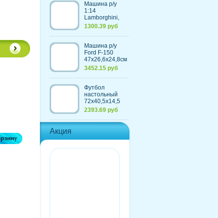
Машина р/у
1:14
Lamborghini,
30,7х13,6х8,5см
1300.39 руб
Машина р/у
Ford F-150
47х26,6х24,8см
с
3452.15 руб
аккумулятором,
4 цвета
Футбол
настольный
72х40,5х14,5
см, из
2393.69 руб
пластмассы+элементы
из металла
Акция