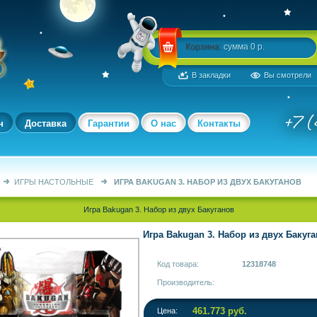
Корзина:
сумма 0 р.
В закладки
Вы смотрели
н
Доставка
Гарантии
О нас
Контакты
ИГРЫ НАСТОЛЬНЫЕ
ИГРА BAKUGAN 3. НАБОР ИЗ ДВУХ БАКУГАНОВ
Игра Bakugan 3. Набор из двух Бакуганов
Игра Bakugan 3. Набор из двух Бакуг
Код товара:
12318748
Производитель:
461.773 руб.
Цена: