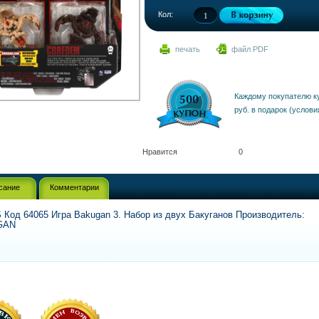
Кол:
печать
файл PDF
Каждому покупателю к
руб. в подарок (услови
Нравится
0
сание
Комментарии
 Код 64065 Игра Bakugan 3. Набор из двух Бакуганов Производитель:
GAN