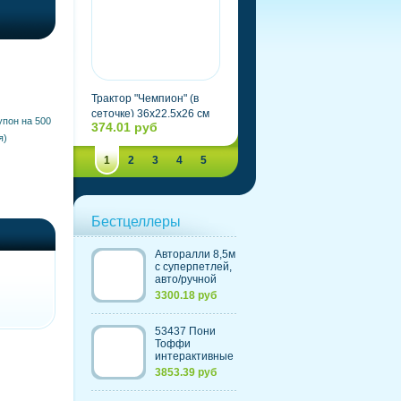
Трактор "Чемпион" (в
Автомобиль гоночный
сеточке) 36х22,5х26 см
"Метеор" (Беларусь)
упон на 500
374.01 руб
283.27 руб
(Беларусь)
я)
1
2
3
4
5
Бестцеллеры
Авторалли 8,5м
c суперпетлей,
авто/ручной
контроль
3300.18 руб
скорости,
счетчик кругов
(220V) (Китай)
53437 Пони
Тоффи
интерактивные
(с морковкой и
3853.39 руб
щеткой)