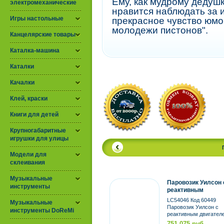
Ему, как мудрому дедуш
электромеханические
нравится наблюдать за 
Игры настольные
прекрасное чувство юмор
молодежи пистонов".
Канцелярские товары
Каталка-машина
Каталки
Качалки
Клей, краски
Книги для детей
Крупногабаритные
игрушки для улицы
Модели для
склеивания
Музыкальные
Паровозик Уилсон 
инструменты
реактивным
двигателем (со св
LC54046 Код 60449
Музыкальные
и звуком)
Паровозик Уилсон с
инструменты DoReMi
реактивным двигател
(со светом и звуком)
751.075 руб.