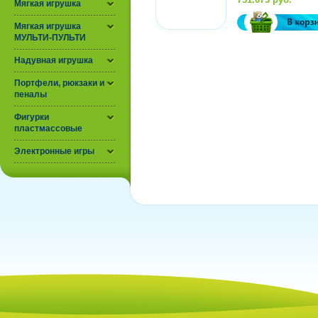
Мягкая игрушка
Производитель:
Chugginton...
Мягкая игрушка
МУЛЬТИ-ПУЛЬТИ
Надувная игрушка
Портфели, рюкзаки и
пеналы
Фигурки
пластмассовые
Электронные игры