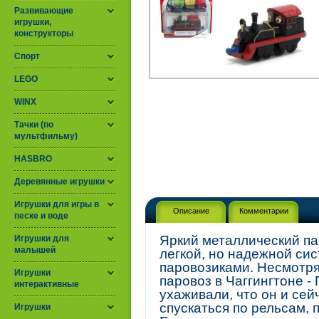
Развивающие
игрушки,
конструкторы
Спорт
LEGO
WINX
Тачки (по
мультфильму)
HASBRO
Деревянные игрушки
Игрушки для игры в
Описание
Комментарии
песке и воде
Яркий металлический п
Игрушки для
малышей
легкой, но надежной си
паровозиками. Несмотря
Игрушки
паровоз в Чаггингтоне - 
интерактивные
ухаживали, что он и сей
спускаться по рельсам, 
Игрушки