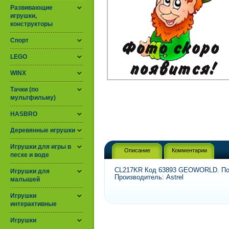
Развивающие
игрушки,
конструкторы
Спорт
LEGO
WINX
Тачки (по
мультфильму)
HASBRO
Деревянные игрушки
Игрушки для игры в
Описание
Комментарии
песке и воде
CL217KR Код 63893 GEOWORLD. Под
Игрушки для
Производитель: Astrel
малышей
Игрушки
интерактивные
Игрушки