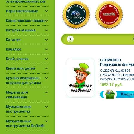
электромеханические
Игры настольные
Канцелярские товары
Каталка-машина
Каталки
Качалки
Клей, краски
GEOWORLD.
Подвижные фигурк
Книги для детей
Рекса-2, 60см
CL220KR Код 63895
GEOWORLD. Подвиж
Крупногабаритные
фигурки Т-Рекса-2, 6
игрушки для улицы
Производитель: Astrel.
1092.17 руб.
Модели для
склеивания
Музыкальные
инструменты
Музыкальные
инструменты DoReMi