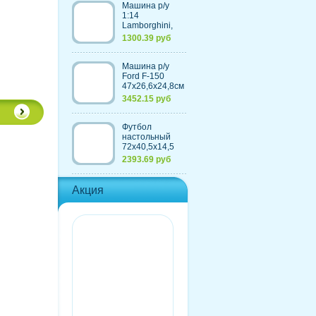
Машина р/у
1:14
Lamborghini,
30,7х13,6х8,5см
1300.39 руб
Машина р/у
Ford F-150
47х26,6х24,8см
с
3452.15 руб
аккумулятором,
4 цвета
Футбол
настольный
72х40,5х14,5
см, из
2393.69 руб
пластмассы+элементы
из металла
Акция