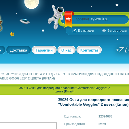
Корзина:
сумма 0 р.
В закладки
Вы смотрели
н
Доставка
Гарантии
О нас
Контакты
ИГРУШКИ ДЛЯ СПОРТА И ОТДЫХА
35024 ОЧКИ ДЛЯ ПОДВОДНОГО ПЛА
BLE GOGGLES" 2 ЦВЕТА (КИТАЙ)
35024 Очки для подводного плавания "Comfortable Goggles" 2
цвета (Китай)
35024 Очки для подводного плавани
"Comfortable Goggles" 2 цвета (Китай)
Код товара:
12324683
Производитель:
Intex