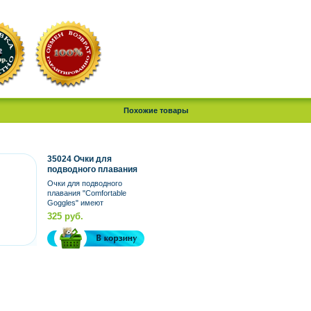
Похожие товары
35024 Очки для
подводного плавания
"Comfortable Goggles"
Очки для подводного
2 цвета (Китай)
плавания "Comfortable
Goggles" имеют
безопасные
325 руб.
поликарбонатные линзы.
Линзы с...