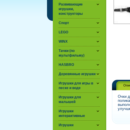
Развивающие
игрушки,
конструкторы
Спорт
LEGO
WINX
Тачки (по
мультфильму)
HASBRO
Деревянные игрушки
Игрушки для игры в
Опи
песке и воде
Очки д
Игрушки для
полика
малышей
выполн
улучше
Игрушки
интерактивные
Игрушки