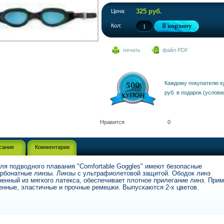
325 руб.
Цена:
Кол:
печать
файл PDF
Каждому покупателю к
руб. в подарок (услови
Нравится
0
сание
Комментарии
ля подводного плавания "Comfortable Goggles" имеют безопасные
рбонатные линзы. Линзы с ультрафиолетовой защитой. Ободок линз
енный из мягкого латекса, обеспечивает плотное прилегание линз. При
нные, эластичные и прочные ремешки. Выпускаются 2-х цветов.