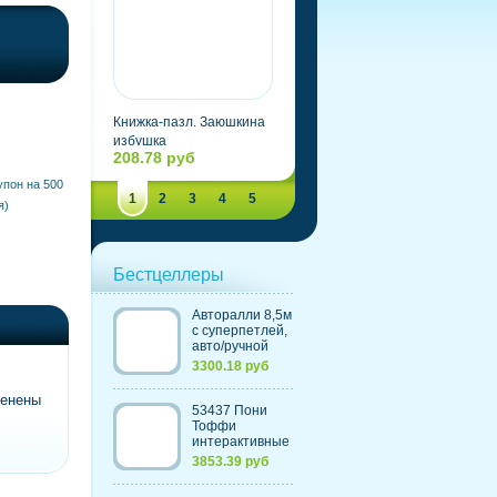
Книжка-пазл. Заюшкина
Книга. Водная раскраска.
избушка
Любимые занятия. LPS.
208.78 руб
79.04 руб
упон на 500
1
2
3
4
5
я)
Бестцеллеры
Авторалли 8,5м
c суперпетлей,
авто/ручной
контроль
3300.18 руб
скорости,
счетчик кругов
менены
(220V) (Китай)
53437 Пони
Тоффи
интерактивные
(с морковкой и
3853.39 руб
щеткой)