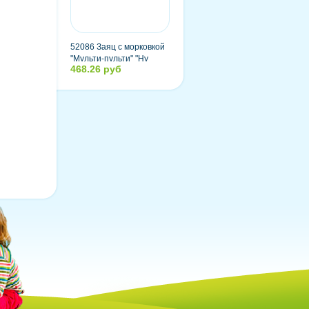
52086 Заяц с морковкой
"Мульти-пульти" "Ну
468.26 руб
погоди" озвученный,
русский чип, 33 см, в
пакете