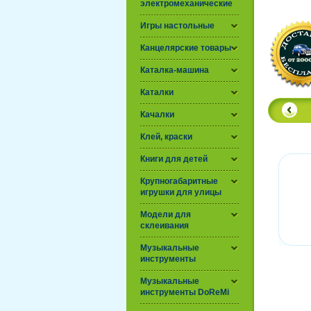
электромеханические
Игры настольные
Канцелярские товары
Каталка-машина
Каталки
Качалки
Клей, краски
Книги для детей
Крупногабаритные
игрушки для улицы
Модели для
склеивания
Музыкальные
инструменты
Музыкальные
инструменты DoReMi